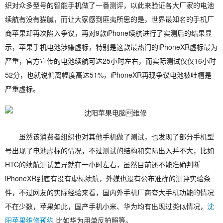
织对众多型号的智能手机做了一番测评，以此来验证各大厂家的电池
续航有没有猫腻，而让大家感到匪夷所思的是，世界最知名的手机厂
商苹果却再次陷入争议，再对9款iPhone续航进行了实测后的结果显
示，苹果手机电池涉嫌虚标，特别是这款最热门的iPhoneXR虚标最为
严重，官方宣传的电池续航可达25小时左右，而实际测试仅仅16小时
52分，也就说偏离幅度高达51%，iPhoneXR再现争议电池被吐槽是
严重虚标。
虽然该消费者组织也对其他手机做了测试，也发现了部分手机型
号出现了电池虚标的情况，不过测试的结构和实际出入并不大，比如
HTC的续航测试差异就在一小时左右，虽然目前还不能准确判断
iPhoneXR到底有没有虚标续航，外媒也没有公布准确的测评实验条
件，不过网友的实际经验来看，国内外手机厂商夸大手机功能的情况
不在少数，苹果如此，国产手机小米、华为均有出现过类似情况，
沈
阳苹果维修预约
比如华为用单反拍照等。