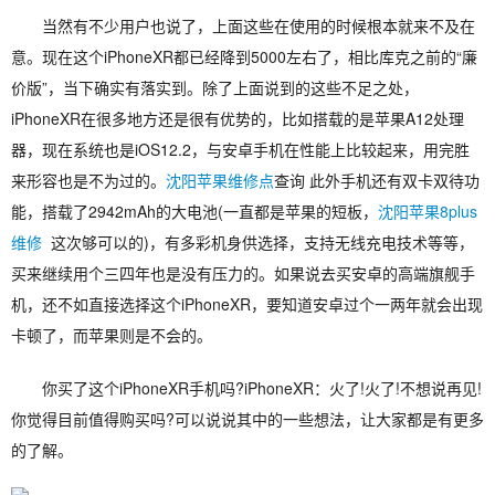
当然有不少用户也说了，上面这些在使用的时候根本就来不及在
意。现在这个iPhoneXR都已经降到5000左右了，相比库克之前的“廉
价版”，当下确实有落实到。除了上面说到的这些不足之处，
iPhoneXR在很多地方还是很有优势的，比如搭载的是苹果A12处理
器，现在系统也是iOS12.2，与安卓手机在性能上比较起来，用完胜
来形容也是不为过的。
沈阳苹果维修点
查询 此外手机还有双卡双待功
能，搭载了2942mAh的大电池(一直都是苹果的短板，
沈阳苹果8plus
维修
这次够可以的)，有多彩机身供选择，支持无线充电技术等等，
买来继续用个三四年也是没有压力的。如果说去买安卓的高端旗舰手
机，还不如直接选择这个iPhoneXR，要知道安卓过个一两年就会出现
卡顿了，而苹果则是不会的。
你买了这个iPhoneXR手机吗?iPhoneXR：火了!火了!不想说再见!
你觉得目前值得购买吗?可以说说其中的一些想法，让大家都是有更多
的了解。