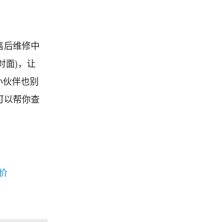
售后维修中
对面)，让
小伙伴也别
也可以帮你查
价