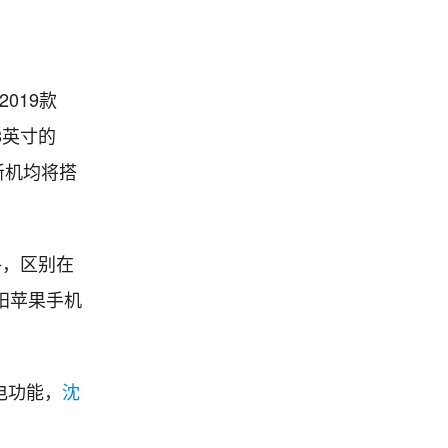
019款
8英寸的
三款新机均将搭
格，区别在
，沈阳苹果手机
电功能，
沈