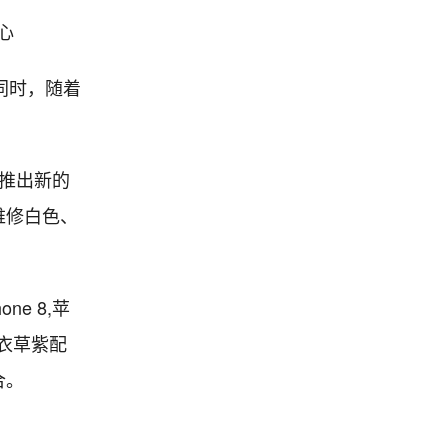
中心
同时，随着
会推出新的
维修白色、
e 8,苹
薰衣草紫配
合。