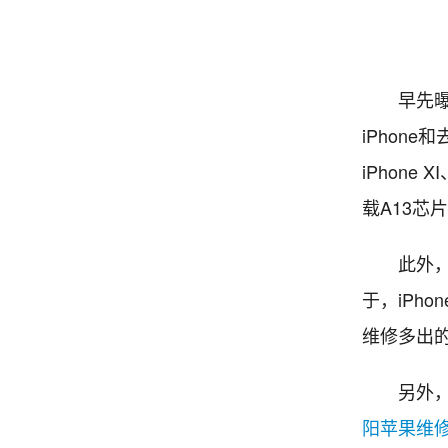
早先曝光的
iPhon
iPhone 
载A13芯
此外，三款
于，iPho
维修多出
另外，沈
阳苹果维