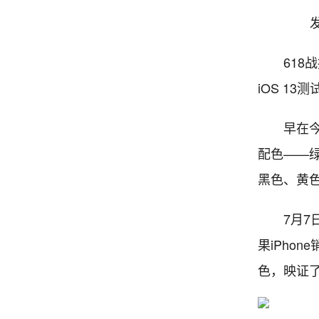
发
618战报
iOS 1
早在今年的
配色——
黑色、黄
7月7日消
果iPho
色，映证