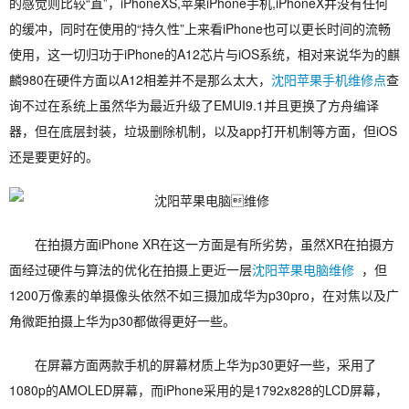
的感觉则比较“直”，iPhoneXS,苹果iPhone手机,iPhoneX并没有任何
的缓冲，同时在使用的“持久性”上来看iPhone也可以更长时间的流畅
使用，这一切归功于iPhone的A12芯片与iOS系统，相对来说华为的麒
麟980在硬件方面以A12相差并不是那么太大，
沈阳苹果手机维修点
查
询不过在系统上虽然华为最近升级了EMUI9.1并且更换了方舟编译
器，但在底层封装，垃圾删除机制，以及app打开机制等方面，但iOS
还是要更好的。
在拍摄方面iPhone XR在这一方面是有所劣势，虽然XR在拍摄方
面经过硬件与算法的优化在拍摄上更近一层
沈阳苹果电脑维修
，但
1200万像素的单摄像头依然不如三摄加成华为p30pro，在对焦以及广
角微距拍摄上华为p30都做得更好一些。
在屏幕方面两款手机的屏幕材质上华为p30更好一些，采用了
1080p的AMOLED屏幕，而iPhone采用的是1792x828的LCD屏幕，