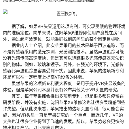
据了解，如果VR头显运用这项专利，可实现受限的物理环境
内的准确定位。简单来说，
沈阳苹果6维修
即使用户身处在房间
外，通过超声波定位，就能准确找到房间里的某个固定目标物。
据业内人士介绍，此次苹果采用的技术是基于声波追踪，而
不是传感器采用的激光探测、光感测距技术。虽然声波追踪可能
没有光感传感器速度快，但是其可以追踪很多光感传感器无法识
别的物体。例如，玻璃和镜子。另外，在强光的环境下，光感传
感器比声波追踪更容易受到干扰。因此来说，苹果的这项新专利
还是可以在一定程度上提高VR设备的体验。
虽然苹果的这项新专利很大程度上是用于提升VR头显设备的
体验，但是苹果公司本身并没有公布其他关于VR头显的研究。
其实，每年苹果都会推出多项新专利，但是很多都只停留在
研发阶段，并没有实施，
沈阳苹果XS维修
这也让很多果粉感到些
许失望。但从此次来看，苹果推出的这项头显专利，很可能会实
施，因为VR头显一直是苹果研究的一个重点。而近几年，VR的
大热也让很多企业得到了飞速的发展。所以，苹果势必会更快的
推出相关产品，以此来应对市场。