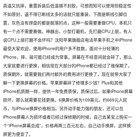
高温又抗摔，重置拆装后低温锡不封胶，可想而知可以使用但稳定性
不如原封，逼不得已断线太多的话就只能重装，下图是断线引脚位
置，灰色没有焊盘的都是脱落的点，这种一般需要重做CPU，本机只
有一个点不需要重做。神器出，小型打磨机，先打磨CPU上层，有人
说CPU上层打磨不会坏吗？沈阳苹果旗舰店电话苹果手机之中iPhone
最受大家欢迎，使用iPhone的用户多不胜数，面对十分轻薄的
iPhone，摔、碰可能已经成为常事，屏幕在不经意间就会碎了，那么
大家就要进行更换，相信现在大部分的iPhone都已经过了维保期了。
质保期外，就需要我们再付额外的费用进行更换了，现在就带大家了
解一下更换屏幕的价格。苹果屏幕碎了修理多少钱？Plus和其他
iPhone机质期一样，提供一年免费质保，质保过后，如果iPhone屏幕
损坏，那么就需要花钱更换。6换屏价格为109美元，约669元人民
币，与iPhone换屏价格相当。另外动手能力强的朋友，还可以在
iPhone屏幕人为损坏或者已经过保修期的时候，自己去某宝上购买一
个“iPhone屏幕总成”，价格再两三百元左右，自己动手换屏，这样换
屏更为便宜了。