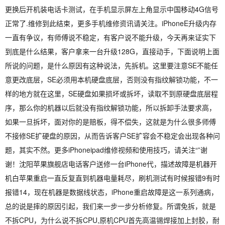
更换后开机装电话卡测试，在手机显示屏左上角显示中国移动4G信号
正常了.维修到此结束，更多手机维修资讯请关注。iPhoneE升级内存
一直有争议，有师傅说不稳定，有客户说不能升级，今天再来证实下
到底是什么结果，客户拿来一台升级128G，直接动手，下面说明上面
所说的问题，是什么原因有这种说法，先拆机。这里要注意SE不能任
意更改底层，SE必须用本机硬盘底层，否则没有指纹解锁功能，不一
样的地方就在这里，SE硬盘如果损坏或拆坏，读取不到原硬盘底层程
序，那么你的机器以后就没有指纹解锁功能，所以拆卸手法要求高，
如果一旦拆坏，面对你的是赔板，得不偿失，这就是为什么很多师傅
不接修SE扩硬盘的原因，从而告诉客户SE扩容会不稳定会出现各种问
题，其实不然。更多iPhoneipad维修视频和使用技巧，请关注“”谢
谢！沈阳苹果旗舰店电话客户送修一台iPhone代，描述故障是机器开
机白苹果重启一直反复直到机器电量耗尽，刷机测试有时候报错9有时
报错14，现在机器是数据线状态，iPhone重启故障是这一系列通病，
总的说是摔的原因引起，我们来一步一步分析修复。所谓免拆，就是
不拆CPU，为什么说不拆CPU,原机CPU首先高温锡焊接加上封胶，耐