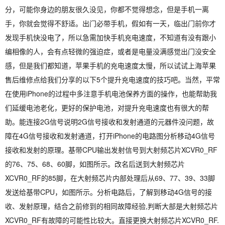
分，可能你身边的朋友很久没见，你都不觉得想念，但是手机一离
手，你就会觉得不舒适。出门必带手机，假如有一天，临出门前你才
发现手机快没电了，所以急需加快手机充电速度，不知道有没有跟小
编相像的人，会有点轻微的强迫症，或者是电量没满感觉出门没安全
感，但是我们都知道，苹果手机的充电速度太慢，所以试试上海苹果
售后维修点给我们分享的以下5个提升充电速度的技巧吧。当然，平常
在使用iPhone的过程中多注意手机电池保养方面的操作，也能帮助我
们延缓电池老化，更好的保护电池，对提升充电速度也有很大的帮
助。能连接2G信号说明2G信号接收和发射通道的元器件没问题，故
障在4G信号接收和发射通道，打开iPhone的电路图分析移动4G信号
接收和发射的原理。基带CPU输出发射信号到大射频芯片XCVR0_RF
的76、75、68、60脚，如图所示。改名后送到大射频芯片
XCVR0_RF的85脚，在大射频芯片内部处理后从69、77、39、33脚
发送给基带CPU，如图所示。分析电路后，了解到移动4G信号的接
收、发射原理，结合之前修到的相同故障经验,判断大部是大射频芯片
XCVR0_RF有故障的可能性比较大。直接更换大射频芯片XCVR0_RF.