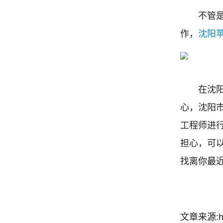
不管是高
作，
沈阳
在沈阳的
心，沈阳市
工程师进
担心，可以
找离你最
文章来源:http