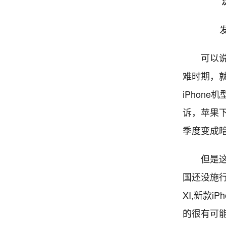
发
可以说2
难时期，
iPhon
诉，苹果下架
季度变成
但是这件
国还没施行
XI,新款i
的很有可