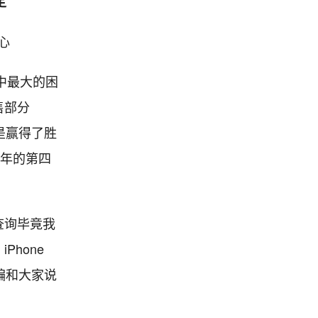
定
中心
中最大的困
售部分
是赢得了胜
18年的第四
查询毕竟我
hone
小编和大家说