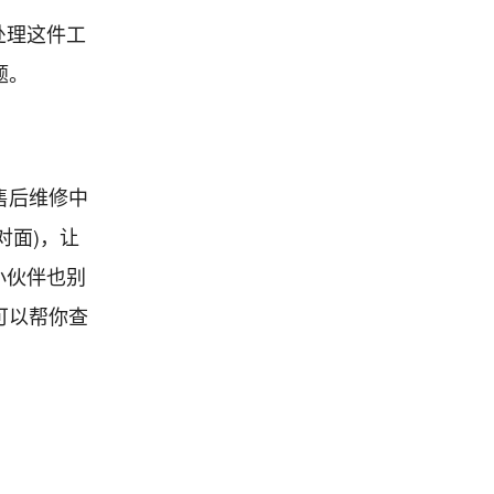
处理这件工
题。
售后维修中
对面)，让
小伙伴也别
也可以帮你查