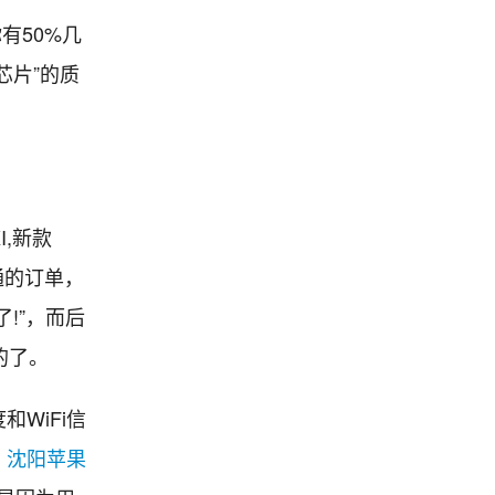
有50%几
芯片”的质
I,新款
高通的订单，
!”，而后
的了。
WiFi信
，
沈阳苹果