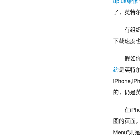
8plus维修
了，英特
有组织也
下载速度
假如你运用
约
是英特尔芯
iPhone
的，仍是
在iPho
图的页面，假
Menu”