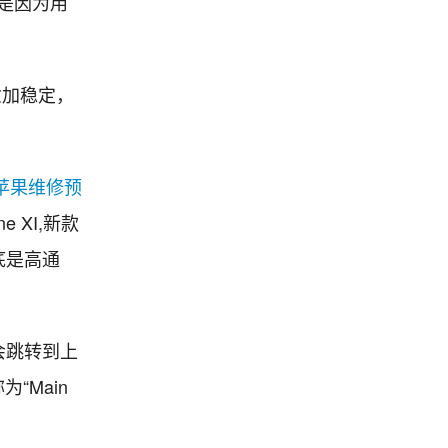
，是因为用
愈加稳定，
苹果维修预
 XI,新款
到底是高通
就会跳转到上
“Main