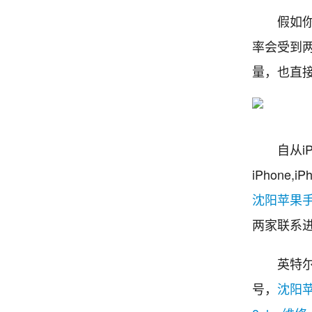
假如你运用
率会受到
量，也直
自从iPh
iPhone
沈阳苹果
两家联系进
英特尔的
号，
沈阳